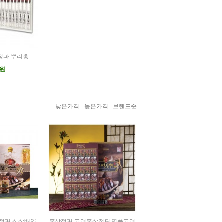
정과 뿌리홍
0원
낮은가격
높은가격
브랜드순
절편 산삼배양
홍삼절편 고려홍삼절편 명품고려