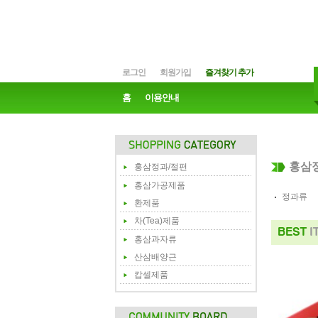
로그인
회원가입
즐겨찾기 추가
홈
이용안내
홍삼
홍삼정과/절편
홍삼가공제품
정과류
환제품
차(Tea)제품
홍삼과자류
산삼배양근
캅셀제품