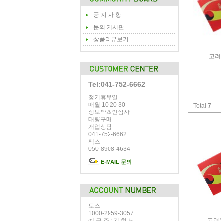
공 지 사 항
문의 게시판
상품리뷰보기
고려
Tel:041-752-6662
정기휴무일
매월 10 20 30
Total
7
성보약초인삼사
대량구매
개업상담
041-752-6662
팩스
050-8908-4634
E-MAIL 문의
토스
1000-2959-3057
고려흑
예 금 주 : 김 형 남