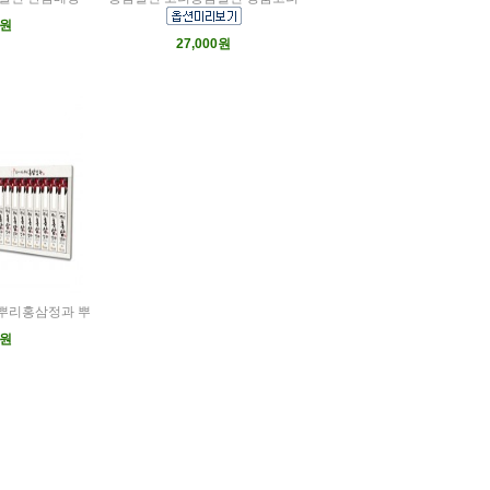
0원
27,000원
뿌리홍삼정과 뿌
0원