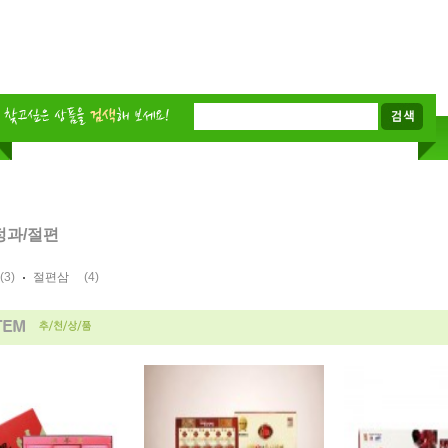
정과/절편
(3)
(4)
절편삼