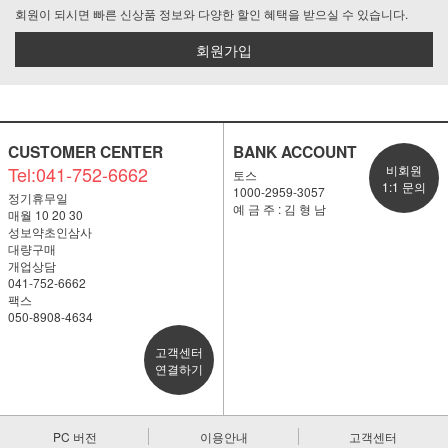
회원이 되시면 빠른 신상품 정보와 다양한 할인 혜택을 받으실 수 있습니다.
회원가입
CUSTOMER CENTER
BANK ACCOUNT
Tel:041-752-6662
비회원
토스
1:1 문의
1000-2959-3057
정기휴무일
예 금 주 : 김 형 남
매월 10 20 30
성보약초인삼사
대량구매
개업상담
041-752-6662
팩스
050-8908-4634
고객센터
연결하기
PC 버전
이용안내
고객센터