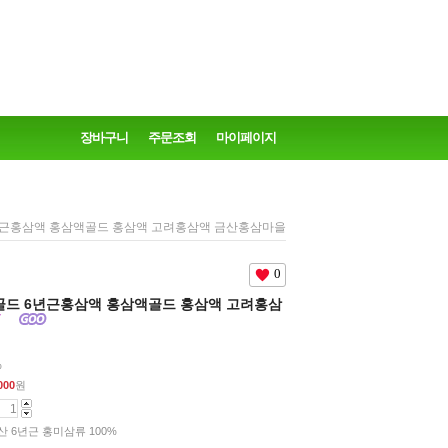
장바구니
주문조회
마이페이지
년근홍삼액 홍삼액골드 홍삼액 고려홍삼액 금산홍삼마을
0
드 6년근홍삼액 홍삼액골드 홍삼액 고려홍삼
%
000
원
산 6년근 홍미삼류 100%