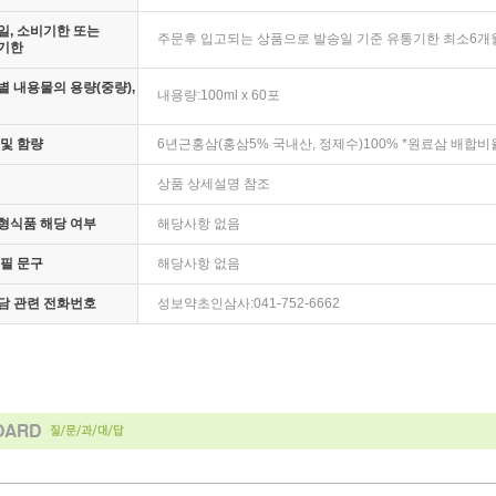
, 소비기한 또는
주문후 입고되는 상품으로 발송일 기준 유통기한 최소6개
기한
 내용물의 용량(중량),
내용량:100ml x 60포
및 함량
6년근홍삼(홍삼5% 국내산, 정제수)100% *원료삼 배합비
상품 상세설명 참조
형식품 해당 여부
해당사항 없음
필 문구
해당사항 없음
담 관련 전화번호
성보약초인삼사:041-752-6662