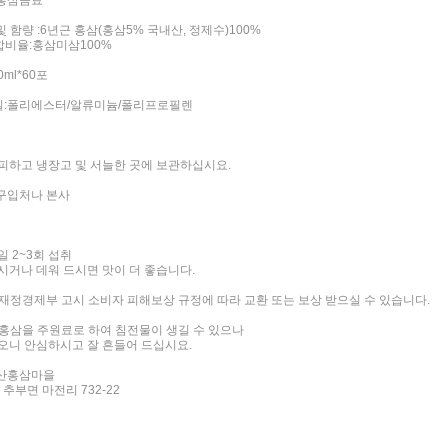
:홍삼음료
및 함량 :6년근 홍삼(홍삼5% 국내산, 정제수)100%
합비율:홍삼미삼100%
0ml*60포
질:폴리에스터/알류미늄/폴리프로필렌
피하고 냉장고 및 서늘한 곳에 보관하십시요.
:구입처나 본사
일 2~3회 섭취
시거나 데워 드시면 맛이 더 좋습니다.
 재정경제부 고시 소비자 피해보상 규정에 따라 교환 또는 보상 받으실 수 있습니다.
 홍삼을 주원료로 하여 침전물이 생길 수 있으나
오니 안심하시고 잘 흔들어 드십시요.
금산홍삼마을
추부면 마전리 732-22