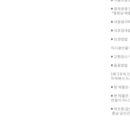
■ 식품유형
■ 원재료명 
*원료삼 배
■ 내용량:10
■ 내포장재
■ 보관방법
직사광선을 
■ 교환장소
■ 음용방법
1회 1포씩 1
차게해서 드
■ 본 제품은
■ 본 제품은
변질이 아니
■ 제조원:
충남 금산군 