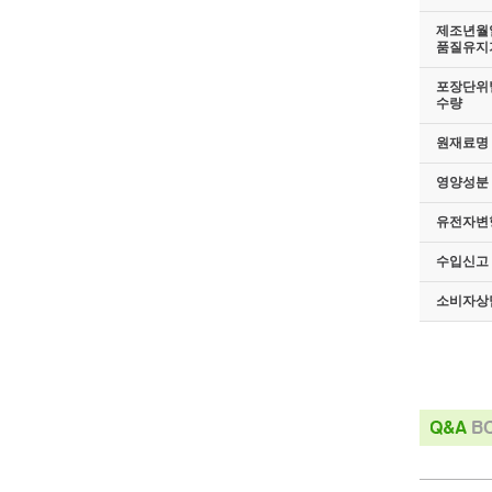
제조년월일
품질유지
포장단위별
수량
원재료명 
영양성분
유전자변
수입신고 
소비자상