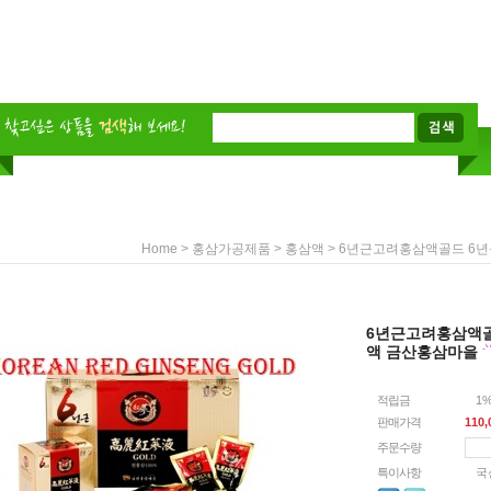
>
>
> 6년근고려홍삼액골드 6
Home
홍삼가공제품
홍삼액
6년근고려홍삼액골
액 금산홍삼마을
적립금
1
판매가격
110,
주문수량
특이사항
국