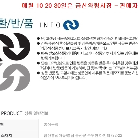
유형
홍삼음료
 소재지
금산홍삼마을/충남 금산군 추부면 마전리732-22