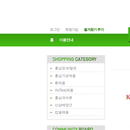
로그인
회원가입
즐겨찾기 추가
홈
이용안내
홍삼정과/절편
홍삼가공제품
환제품
차(Tea)제품
홍삼과자류
산삼배양근
캅셀제품