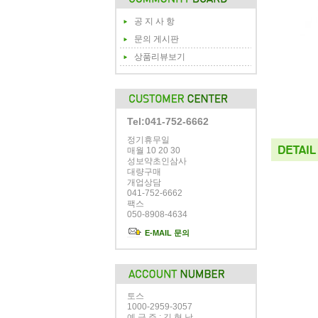
공 지 사 항
문의 게시판
상품리뷰보기
Tel:041-752-6662
정기휴무일
매월 10 20 30
성보약초인삼사
대량구매
개업상담
041-752-6662
팩스
050-8908-4634
E-MAIL 문의
토스
1000-2959-3057
예 금 주 : 김 형 남