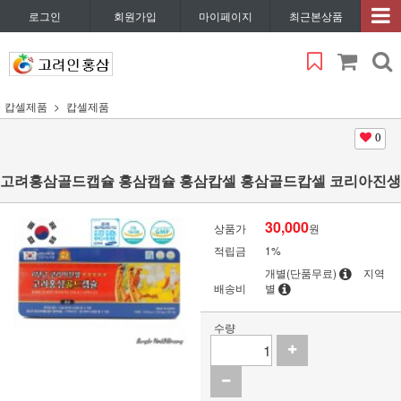
로그인
회원가입
마이페이지
최근본상품
캅셀제품
캅셀제품
0
고려홍삼골드캡슐 홍삼캡슐 홍삼캅셀 홍삼골드캅셀 코리아진생
30,000
상품가
원
적립금
1%
개별(단품무료)
지역
배송비
별
수량